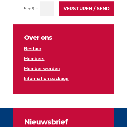
=
5 + 9
VERSTUREN / SEND
Over ons
Bestuur
Members
Member worden
Information package
Nieuwsbrief