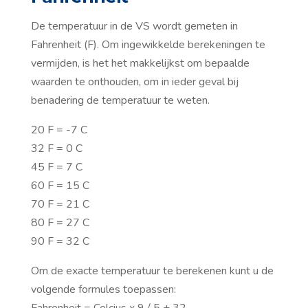
De temperatuur in de VS wordt gemeten in
Fahrenheit (F). Om ingewikkelde berekeningen te
vermijden, is het het makkelijkst om bepaalde
waarden te onthouden, om in ieder geval bij
benadering de temperatuur te weten.
20 F = -7 C
32 F = 0 C
45 F = 7 C
60 F = 15 C
70 F = 21 C
80 F = 27 C
90 F = 32 C
Om de exacte temperatuur te berekenen kunt u de
volgende formules toepassen: