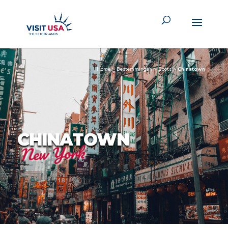
Home
>
Bestemmingen
>
Spots
>
Chinatown
CHINATOWN
New York