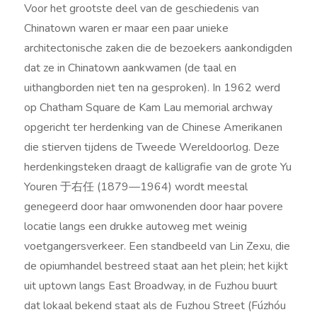
Voor het grootste deel van de geschiedenis van
Chinatown waren er maar een paar unieke
architectonische zaken die de bezoekers aankondigden
dat ze in Chinatown aankwamen (de taal en
uithangborden niet ten na gesproken). In 1962 werd
op Chatham Square de Kam Lau memorial archway
opgericht ter herdenking van de Chinese Amerikanen
die stierven tijdens de Tweede Wereldoorlog. Deze
herdenkingsteken draagt de kalligrafie van de grote Yu
Youren 于右任 (1879—1964) wordt meestal
genegeerd door haar omwonenden door haar povere
locatie langs een drukke autoweg met weinig
voetgangersverkeer. Een standbeeld van Lin Zexu, die
de opiumhandel bestreed staat aan het plein; het kijkt
uit uptown langs East Broadway, in de Fuzhou buurt
dat lokaal bekend staat als de Fuzhou Street (Fúzhóu