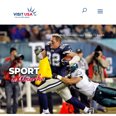
Home
>
Bestemmingen
>
Spots
>
Sport
SPORT
in Amerika