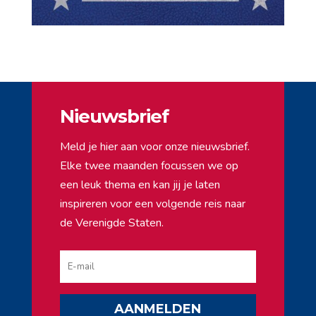
Nieuwsbrief
Meld je hier aan voor onze nieuwsbrief.
Elke twee maanden focussen we op
een leuk thema en kan jij je laten
inspireren voor een volgende reis naar
de Verenigde Staten.
AANMELDEN