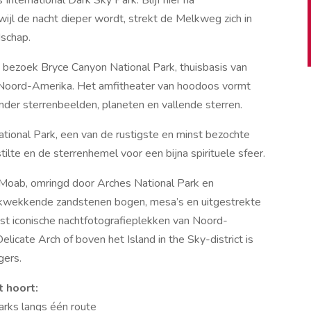
wijl de nacht dieper wordt, strekt de Melkweg zich in
schap.
bezoek Bryce Canyon National Park, thuisbasis van
 Noord-Amerika. Het amfitheater van hoodoos vormt
onder sterrenbeelden, planeten en vallende sterren.
National Park, een van de rustigste en minst bezochte
tilte en de sterrenhemel voor een bijna spirituele sfeer.
nd Moab, omringd door Arches National Park en
rukwekkende zandstenen bogen, mesa’s en uitgestrekte
t iconische nachtfotografieplekken van Noord-
cate Arch of boven het Island in the Sky-district is
gers.
 hoort:
Parks langs één route