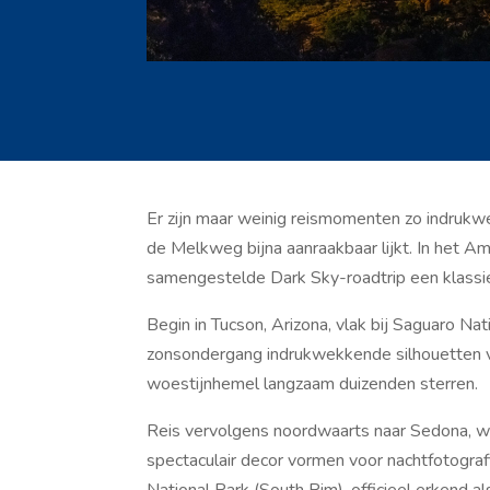
Er zijn maar weinig reismomenten zo indrukw
de Melkweg bijna aanraakbaar lijkt. In het A
samengestelde Dark Sky-roadtrip een klassiek
Begin in Tucson, Arizona, vlak bij Saguaro Na
zonsondergang indrukwekkende silhouetten vo
woestijnhemel langzaam duizenden sterren.
Reis vervolgens noordwaarts naar Sedona, wa
spectaculair decor vormen voor nachtfotograf
National Park (South Rim), officieel erkend als