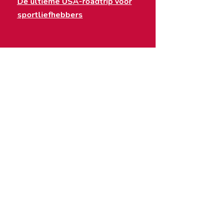
De ultieme USA-roadtrip voor
sportliefhebbers