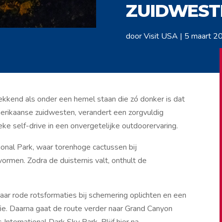
ZUIDWEST
door
Visit USA
|
5 maart 2
ekkend als onder een hemel staan die zó donker is dat
merikaanse zuidwesten, verandert een zorgvuldig
e self-drive in een onvergetelijke outdoorervaring.
tional Park, waar torenhoge cactussen bij
rmen. Zodra de duisternis valt, onthult de
ar rode rotsformaties bij schemering oplichten en een
ie. Daarna gaat de route verder naar Grand Canyon
 International Dark Sky Park. Blijf hier na