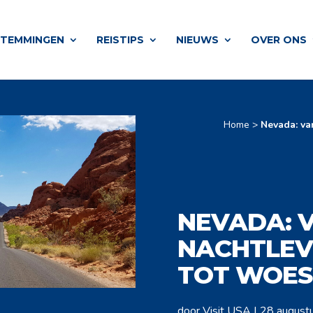
STEMMINGEN
REISTIPS
NIEUWS
OVER ONS
Home
>
Nevada: va
NEVADA: 
NACHTLEVE
TOT WOES
door
Visit USA
|
28 august