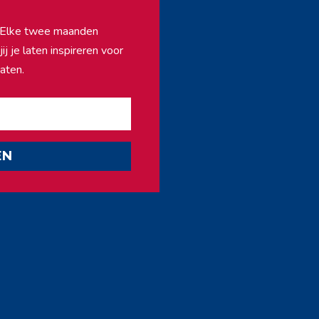
f. Elke twee maanden
j je laten inspireren voor
aten.
EN