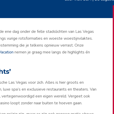
de ene dag onder de felle stadslichten van Las Vegas
ngs vurige rotsformaties en woeste woestijnvlaktes.
estemming die je telkens opnieuw verrast. Onze
Vacation
nemen je graag mee langs de highlights én
hts’
che Las Vegas voor zich. Alles is hier groots en
 luxe spa’s en exclusieve restaurants en theaters. Van
tel vertegenwoordigd een eigen wereld. Vergeet ook
casino loopt zonder naar buiten te hoeven gaan.
 prijzig zijn, maar er zijn ook genoeg gratis shows