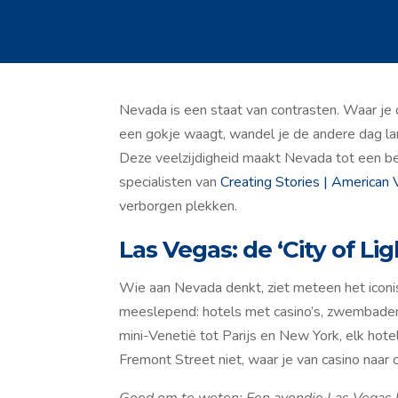
Nevada is een staat van contrasten. Waar je 
een gokje waagt, wandel je de andere dag la
Deze veelzijdigheid maakt Nevada tot een b
specialisten van
Creating Stories | American 
verborgen plekken.
Las Vegas: de ‘City of Lig
Wie aan Nevada denkt, ziet meteen het iconis
meeslepend: hotels met casino’s, zwembaden,
mini-Venetië tot Parijs en New York, elk ho
Fremont Street niet, waar je van casino naar 
Goed om te weten: Een avondje Las Vegas kan