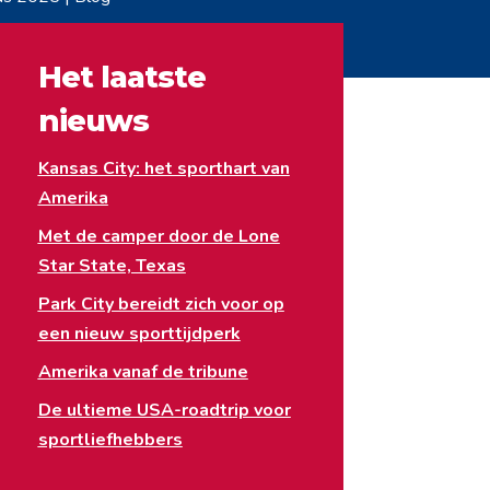
Het laatste
nieuws
Kansas City: het sporthart van
Amerika
Met de camper door de Lone
Star State, Texas
Park City bereidt zich voor op
een nieuw sporttijdperk
Amerika vanaf de tribune
De ultieme USA-roadtrip voor
sportliefhebbers