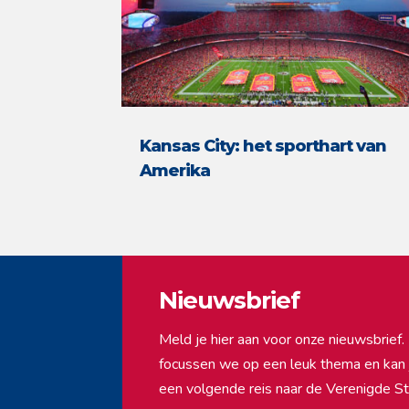
Kansas City: het sporthart van
Amerika
Nieuwsbrief
Meld je hier aan voor onze nieuwsbrie
focussen we op een leuk thema en kan ji
een volgende reis naar de Verenigde St