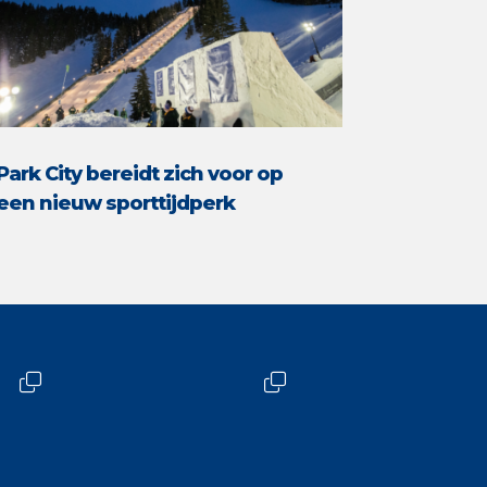
Park City bereidt zich voor op
een nieuw sporttijdperk