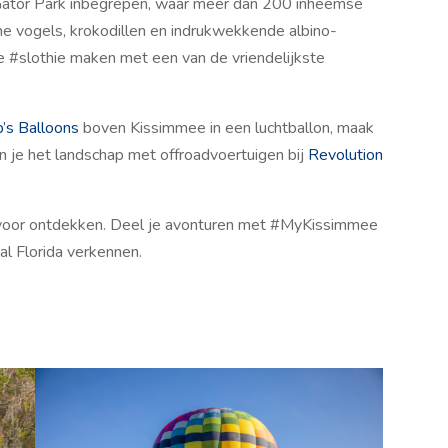
t Gator Park inbegrepen, waar meer dan 200 inheemse
he vogels, krokodillen en indrukwekkende albino-
jke #slothie maken met een van de vriendelijkste
’s Balloons
boven Kissimmee in een luchtballon, maak
en je het landschap met offroadvoertuigen bij
Revolution
t voor ontdekken. Deel je avonturen met #MyKissimmee
ral Florida verkennen.