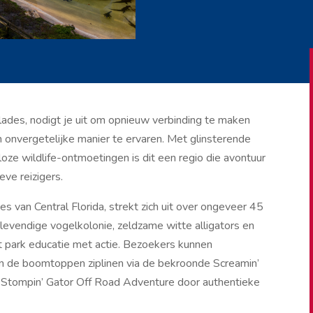
lades, nodigt je uit om opnieuw verbinding te maken
n onvergetelijke manier te ervaren. Met glinsterende
oze wildlife-ontmoetingen is dit een regio die avontuur
eve reizigers.
es van Central Florida, strekt zich uit over ongeveer 45
 levendige vogelkolonie, zeldzame witte alligators en
t park educatie met actie. Bezoekers kunnen
n de boomtoppen ziplinen via de bekroonde Screamin’
de Stompin’ Gator Off Road Adventure door authentieke