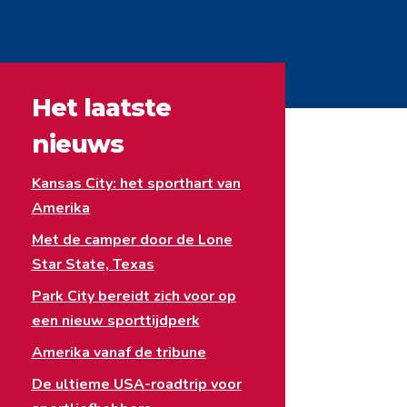
Het laatste
nieuws
Kansas City: het sporthart van
Amerika
Met de camper door de Lone
Star State, Texas
Park City bereidt zich voor op
een nieuw sporttijdperk
Amerika vanaf de tribune
De ultieme USA-roadtrip voor