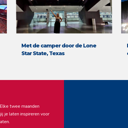
Met de camper door de Lone
Star State, Texas
f. Elke twee maanden
j je laten inspireren voor
aten.