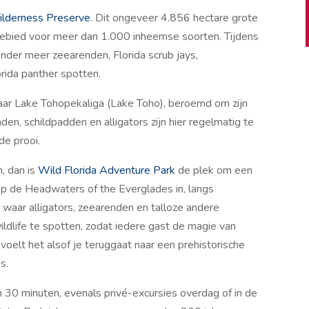
lderness Preserve
. Dit ongeveer 4.856 hectare grote
fgebied voor meer dan 1.000 inheemse soorten. Tijdens
nder meer zeearenden, Florida scrub jays,
rida panther spotten.
naar Lake Tohopekaliga (Lake Toho), beroemd om zijn
nden, schildpadden en alligators zijn hier regelmatig te
de prooi.
, dan is
Wild Florida Adventure Park
de plek om een
ep de Headwaters of the Everglades in, langs
waar alligators, zeearenden en talloze andere
ildlife te spotten, zodat iedere gast de magie van
voelt het alsof je teruggaat naar een prehistorische
s.
n 30 minuten, evenals privé-excursies overdag of in de