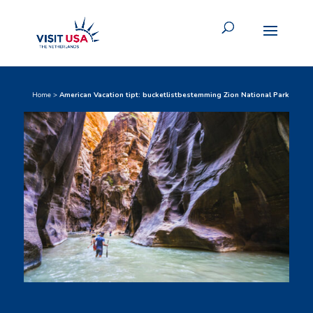
Home
>
American Vacation tipt: bucketlistbestemming Zion National Park