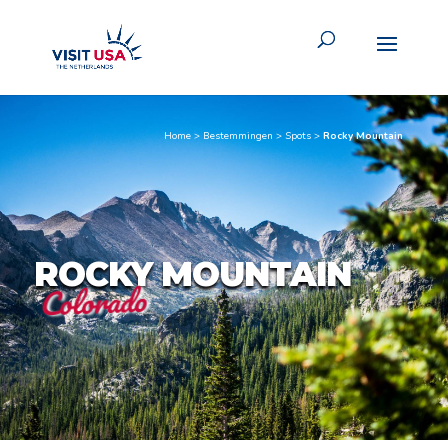
Home
>
Bestemmingen
>
Spots
>
Rocky Mountain
ROCKY MOUNTAIN
Colorado