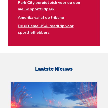
Park City bereidt zich voor op een
nieuw sporttijdperk
Amerika vanaf de tribune
De ultieme USA-roadtrip voor
sportliefhebbers
Laatste Nieuws