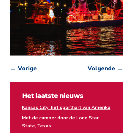
←
Vorige
Volgende
→
Het laatste nieuws
Kansas City: het sporthart van Amerika
Met de camper door de Lone Star
State, Texas