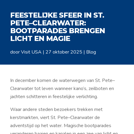
FEESTELIJKE SFEER IN ST.
PETE–CLEARWATER:
BOOTPARADES BRENGEN
LICHT EN MAGIE
door
Visit USA
|
27 oktober 2025
|
Blog
In december komen de waterwegen van St. Pete–
Clearwater tot leven wanneer kano’s, zeilboten en
jachten schitteren in feestelijke verlichting.
Waar andere steden bezoekers trekken met
kerstmarkten, viert St. Pete–Clearwater de
adventstijd op het water. Magische bootparades
veranderen baaien en kanalen in een zee van licht en