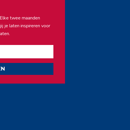
f. Elke twee maanden
j je laten inspireren voor
aten.
EN