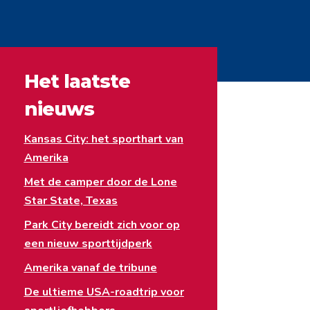
Het laatste
nieuws
Kansas City: het sporthart van
Amerika
Met de camper door de Lone
Star State, Texas
Park City bereidt zich voor op
een nieuw sporttijdperk
Amerika vanaf de tribune
De ultieme USA-roadtrip voor