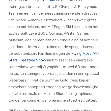
2002 is
Utah Olympic Park
nu een officieel
trainingscentrum van het U.S. Olympic & Paralympic
Team en een van de meest aansprekende attracties
van Noord-Amerika. Bezoekers kunnen twee gratis
musea ontdekken, het Alf Engen Ski Museum en het
Eccles Salt Lake 2002 Olympic Winter Games
Museum, deelnemen aan een rondleiding of het hele
jaar door atleten zien trainen op de springschansen en
de bobsleebaan. Families mogen de
Flying Aces All-
Stars Freestyle Show
niet missen, een energieke
zomershow waarbij Olympiërs tot wel 60 voet hoog
de lucht in springen voordat ze landen in een speciaal
waterbassin. Met de Summer Gold Pass krijgen
bezoekers onbeperkt toegang tot gezinsvriendelijke
activiteiten zoals de Alpine Slide, tubing, ziplines,
touwenparcours en panoramische stoeltjesliftritten.