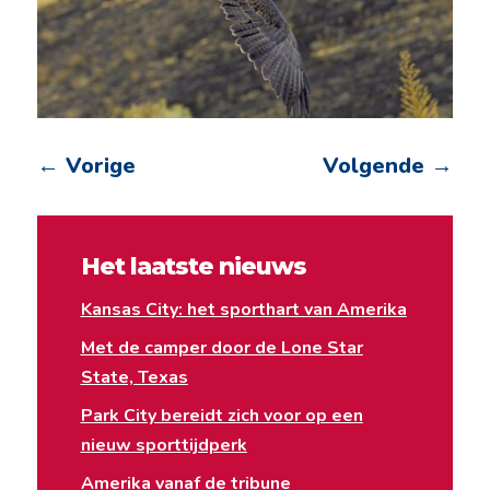
←
Vorige
Volgende
→
Het laatste nieuws
Kansas City: het sporthart van Amerika
Met de camper door de Lone Star
State, Texas
Park City bereidt zich voor op een
nieuw sporttijdperk
Amerika vanaf de tribune