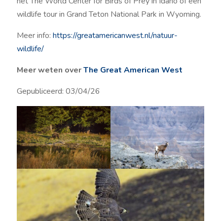
het The World Center for Birds of Prey in Idaho of een
wildlife tour in Grand Teton National Park in Wyoming.
Meer info:
https://
greatamericanwest
.nl/natuur-
wildlife/
Meer weten over
The Great American
West
Gepubliceerd: 03/04/26