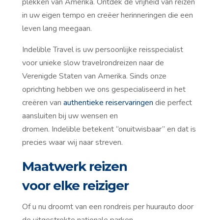
plekken van Amerika. Ontdek de vrijheid van reizen
in uw eigen tempo en creëer herinneringen die een
leven lang meegaan.
Indelible Travel is uw persoonlijke reisspecialist
voor unieke slow travelrondreizen naar de
Verenigde Staten van Amerika. Sinds onze
oprichting hebben we ons gespecialiseerd in het
creëren van
authentieke reiservaringen
die perfect
aansluiten bij uw wensen en
dromen. Indelible betekent “onuitwisbaar” en dat is
precies waar wij naar streven.
Maatwerk
r
eizen
voor
e
lke
r
eiziger
Of u nu droomt van een rondreis per huurauto door
de uitgestrekte nationale parken,