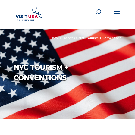
Home
>
Projecten
>
NYC Tourism + Conventions
NYC TOURISM +
CONVENTIONS