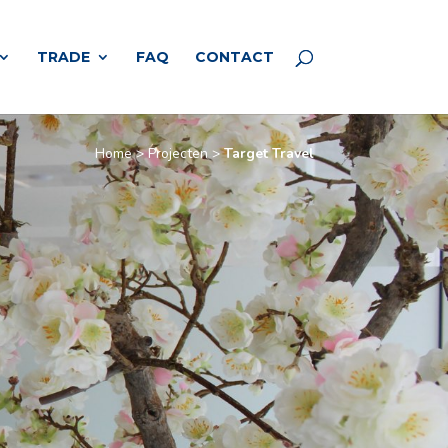
TRADE
FAQ
CONTACT
Home
>
Projecten
>
Target Travel