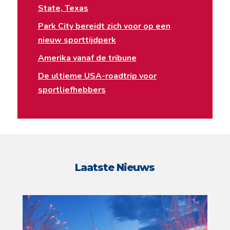
State, Texas
Park City bereidt zich voor op een
nieuw sporttijdperk
Amerika vanaf de tribune
De ultieme USA-roadtrip voor
sportliefhebbers
Laatste Nieuws