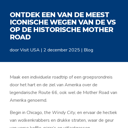
ONTDEK EEN VAN DE MEEST
ICONISCHE WEGEN VAN DE VS
OP DE HISTORISCHE MOTHER
ROAD
door
Visit USA
|
2 december 2025
|
Blog
Maak een individuele roadtrip of een groepsrondreis
door het hart en de ziel van Amerika over de
legendarische Route 66, ook wel de Mother Road van
Amerika genoemd.
Begin in Chicago,
the Windy City
, en ervaar de hectiek
van wolkenkrabbers en drukke straten, waar de geur
van verse koffie, pizza’s en uitlaatgassen