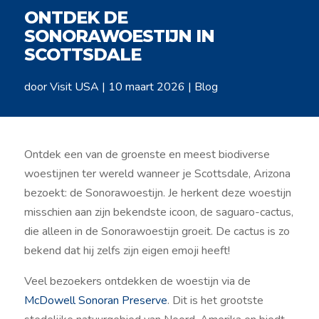
ONTDEK DE
SONORAWOESTIJN IN
SCOTTSDALE
door
Visit USA
|
10 maart 2026
|
Blog
Ontdek een van de groenste en meest biodiverse
woestijnen ter wereld wanneer je Scottsdale, Arizona
bezoekt: de Sonorawoestijn. Je herkent deze woestijn
misschien aan zijn bekendste icoon, de saguaro-cactus,
die alleen in de Sonorawoestijn groeit. De cactus is zo
bekend dat hij zelfs zijn eigen emoji heeft!
Veel bezoekers ontdekken de woestijn via de
McDowell Sonoran Preserve
. Dit is het grootste