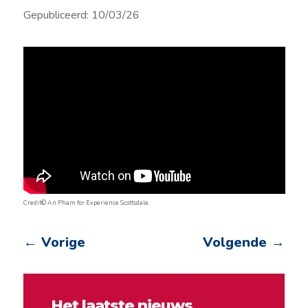
Gepubliceerd: 10/03/26
Credit© An Pham for Experience Scottsdale.
←
Vorige
Volgende
→
Het laatste nieuws