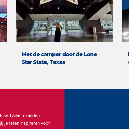
Met de camper door de Lone
Star State, Texas
f. Elke twee maanden
j je laten inspireren voor