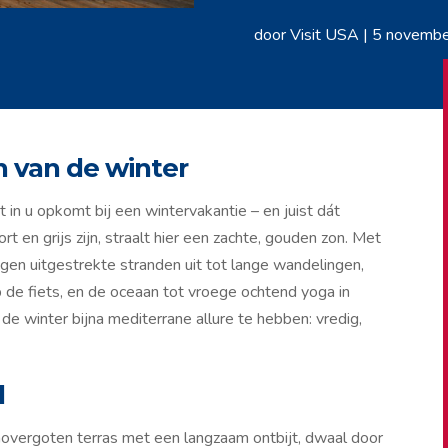
door
Visit USA
|
5 novemb
 van de winter
at in u opkomt bij een wintervakantie – en juist dát
t en grijs zijn, straalt hier een zachte, gouden zon. Met
gen uitgestrekte stranden uit tot lange wandelingen,
p de fiets, en de oceaan tot vroege ochtend yoga in
kt de winter bijna mediterrane allure te hebben: vredig,
l
onovergoten terras met een langzaam ontbijt, dwaal door