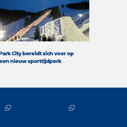
Park City bereidt zich voor op
een nieuw sporttijdperk