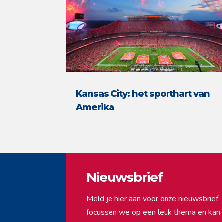
Kansas City: het sporthart van
Amerika
Nieuwsbrief
Meld je hier aan voor onze nieuwsbrie
focussen we op een leuk thema en kan ji