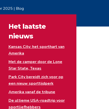
er 2025
|
Blog
Het laatste
nieuws
Kansas City: het sporthart van
Amerika
Met de camper door de Lone
Star State, Texas
Park City bereidt zich voor op
een nieuw sporttijdperk
Amerika vanaf de tribune
De ultieme USA-roadtrip voor
sportliefhebbers