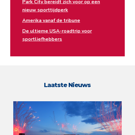
Park City bereidt zich voor op een
nieuw sporttijdperk
Amerika vanaf de tribune
De ultieme USA-roadtrip voor
sportliefhebbers
Laatste Nieuws