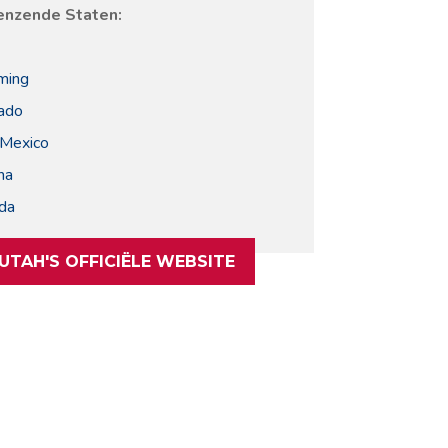
enzende Staten:
ing
ado
Mexico
na
da
UTAH'S OFFICIËLE WEBSITE