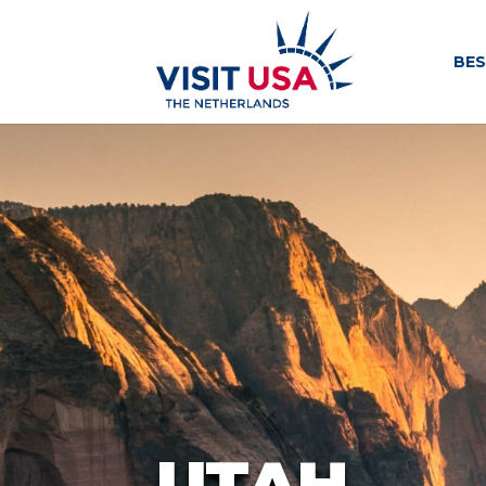
BE
UTAH