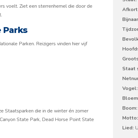
rs voelt. Ziet een sterrenhemel die door de
Afkort
t.
Bijnaa
e Parks
Tijdzo
Bevolk
ionale Parken. Reizigers vinden hier vijf
Hoofd
Groots
Staat 
Netnu
Vogel:
Bloem
Boom:
e Staatsparken die in de winter én zomer
Motto:
w Canyon State Park, Dead Horse Point State
Lied:
Ut