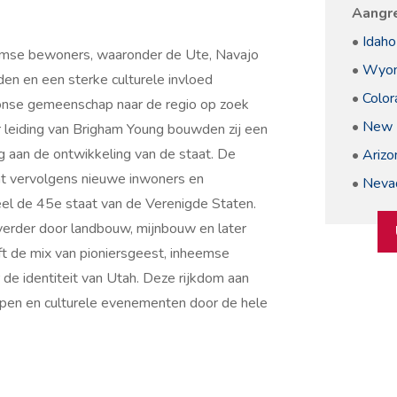
Aangr
•
Idaho
eemse bewoners, waaronder de Ute, Navajo
•
Wyom
den en een sterke culturele invloed
•
Color
onse gemeenschap naar de regio op zoek
•
New 
r leiding van Brigham Young bouwden zij een
g aan de ontwikkeling van de staat. De
•
Arizo
cht vervolgens nieuwe inwoners en
•
Neva
eel de 45e staat van de Verenigde Staten.
verder door landbouw, mijnbouw en later
ft de mix van pioniersgeest, inheemse
 de identiteit van Utah. Deze rijkdom aan
dorpen en culturele evenementen door de hele