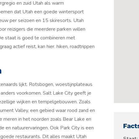
rgregio en zuid Utah als warm
enoemen dat Utah een goede wintersport
uw per seizoen en 15 skiresorts. Utah
voor reizigers die meerdere parken willen
De staat is goed te combineren met
ag actief reist, kan hier. hiken, roadtrippen
n
tenaards lijkt. Rotsbogen, woestijnplateaus
 anders voorkomen. Salt Lake City geeft je
 gezellige wijken en tempelgebouwen. Zoals
nument Valley, een gebied waar rood zand en
De meren in het noorden zoals Bear Lake en
Fact
e en natuurervaringen. Ook Park City is een
 goede restaurants. Dit alles maakt Utah
Staat: