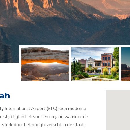
tah
ity International Airport (SLC), een moderne
stijd ligt in het voor en na jaar, wanneer de
t sterk door het hoogteverschil in de staat;