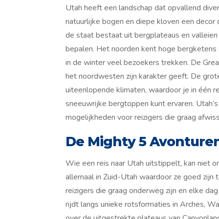
Utah heeft een landschap dat opvallend divers
natuurlijke bogen en diepe kloven een decor
de staat bestaat uit bergplateaus en valleie
bepalen. Het noorden kent hoge bergketens
in de winter veel bezoekers trekken. De Grea
het noordwesten zijn karakter geeft. De grot
uiteenlopende klimaten, waardoor je in één 
sneeuwrijke bergtoppen kunt ervaren. Utah’s
mogelijkheden voor reizigers die graag afwis
De Mighty 5 Avonture
Wie een reis naar Utah uitstippelt, kan niet 
allemaal in Zuid-Utah waardoor ze goed zijn 
reizigers die graag onderweg zijn en elke da
rijdt langs unieke rotsformaties in Arches, 
over de uitgestrekte plateaus van Canyonlan