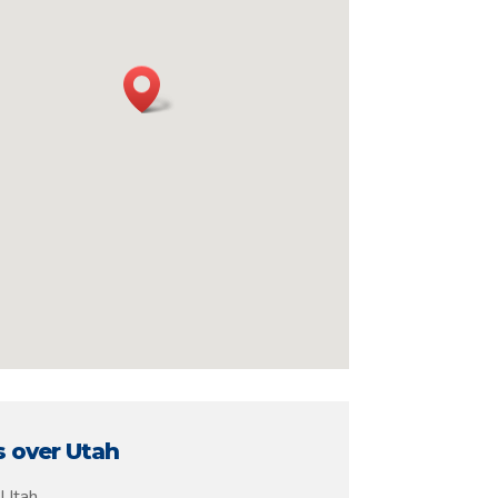
s over Utah
Utah