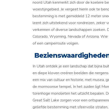
noord Utah kenmerkt zich door de koelere be
woestijngebied. Je vergeet hierin ook te b
bestemming is met gemiddeld 12 meter snee
leent zich uitstekend voor rondreizen, zeker 
verkennen of diverse landschappen zoeken. 
Colorado, Wyoming, Nevada of Arizona. Wie gra
of een camperroute volgen.
Bezienswaardighede
In Utah ontdek je een landschap dat bijna bui
en diepe kloven creëren beelden die nergens
een mix van cultuur en historie, met musea,
de mormoonse tempel. In het zuiden ligt Mo
torenhoge monolieten het uitzicht bepalen. 
Great Salt Lake zorgen voor een ontspannend
geliefde bestemming met sfeervolle straten,