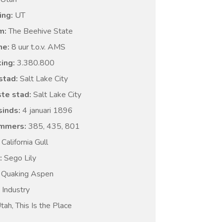
ing:
UT
m:
The Beehive State
ne:
8 uur t.o.v. AMS
ing:
3.380.800
stad:
Salt Lake City
te stad:
Salt Lake City
sinds:
4 januari 1896
mmers:
385, 435, 801
California Gull
:
Sego Lily
Quaking Aspen
Industry
ah, This Is the Place