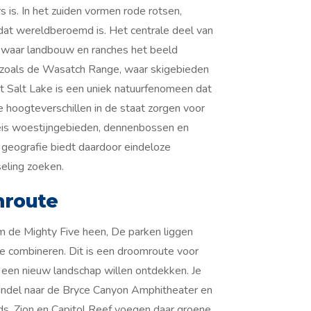
 is. In het zuiden vormen rode rotsen,
 dat wereldberoemd is. Het centrale deel van
n waar landbouw en ranches het beeld
 zoals de Wasatch Range, waar skigebieden
t Salt Lake is een uniek natuurfenomeen dat
e hoogteverschillen in de staat zorgen voor
reis woestijngebieden, dennenbossen en
 geografie biedt daardoor eindeloze
seling zoeken.
nroute
om de Mighty Five heen, De parken liggen
te combineren. Dit is een droomroute voor
g een nieuw landschap willen ontdekken. Je
Wandel naar de Bryce Canyon Amphitheater en
ds. Zion en Capitol Reef voegen daar groene